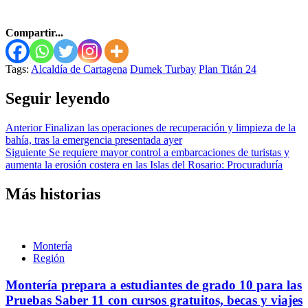
Compartir...
Tags:
Alcaldía de Cartagena
Dumek Turbay
Plan Titán 24
Seguir leyendo
Anterior
Finalizan las operaciones de recuperación y limpieza de la
bahía, tras la emergencia presentada ayer
Siguiente
Se requiere mayor control a embarcaciones de turistas y
aumenta la erosión costera en las Islas del Rosario: Procuraduría
Más historias
Montería
Región
Montería prepara a estudiantes de grado 10 para las
Pruebas Saber 11 con cursos gratuitos, becas y viajes