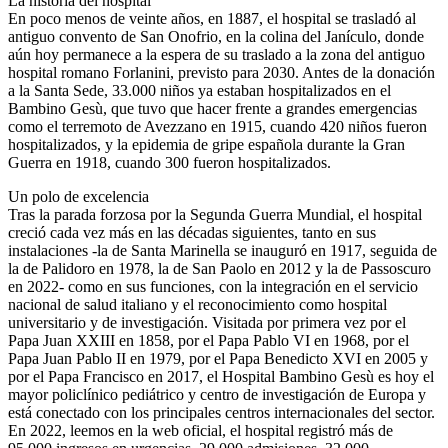
La historia del hospital
En poco menos de veinte años, en 1887, el hospital se trasladó al
antiguo convento de San Onofrio, en la colina del Janículo, donde
aún hoy permanece a la espera de su traslado a la zona del antiguo
hospital romano Forlanini, previsto para 2030. Antes de la donación
a la Santa Sede, 33.000 niños ya estaban hospitalizados en el
Bambino Gesù, que tuvo que hacer frente a grandes emergencias
como el terremoto de Avezzano en 1915, cuando 420 niños fueron
hospitalizados, y la epidemia de gripe española durante la Gran
Guerra en 1918, cuando 300 fueron hospitalizados.
Un polo de excelencia
Tras la parada forzosa por la Segunda Guerra Mundial, el hospital
creció cada vez más en las décadas siguientes, tanto en sus
instalaciones -la de Santa Marinella se inauguró en 1917, seguida de
la de Palidoro en 1978, la de San Paolo en 2012 y la de Passoscuro
en 2022- como en sus funciones, con la integración en el servicio
nacional de salud italiano y el reconocimiento como hospital
universitario y de investigación. Visitada por primera vez por el
Papa Juan XXIII en 1858, por el Papa Pablo VI en 1968, por el
Papa Juan Pablo II en 1979, por el Papa Benedicto XVI en 2005 y
por el Papa Francisco en 2017, el Hospital Bambino Gesù es hoy el
mayor policlínico pediátrico y centro de investigación de Europa y
está conectado con los principales centros internacionales del sector.
En 2022, leemos en la web oficial, el hospital registró más de