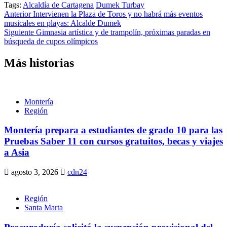
Tags:
Alcaldía de Cartagena
Dumek Turbay
Seguir
Anterior
Intervienen la Plaza de Toros y no habrá más eventos
musicales en playas: Alcalde Dumek
leyendo
Siguiente
Gimnasia artística y de trampolín, próximas paradas en
búsqueda de cupos olímpicos
Más historias
Montería
Región
Montería prepara a estudiantes de grado 10 para las
Pruebas Saber 11 con cursos gratuitos, becas y viajes
a Asia
agosto 3, 2026
cdn24
Región
Santa Marta