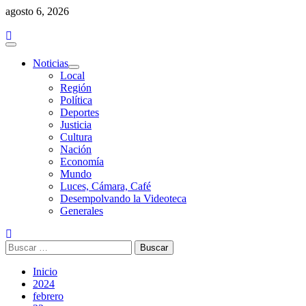
Saltar
agosto 6, 2026
al
contenido
Menú
principal
Noticias
Local
Región
Política
Deportes
Justicia
Cultura
Nación
Economía
Mundo
Luces, Cámara, Café
Desempolvando la Videoteca
Generales
Buscar:
Inicio
2024
febrero