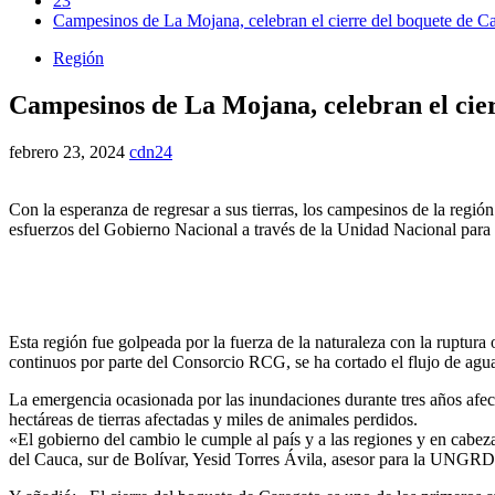
23
Campesinos de La Mojana, celebran el cierre del boquete de C
Región
Campesinos de La Mojana, celebran el cie
febrero 23, 2024
cdn24
Con la esperanza de regresar a sus tierras, los campesinos de la regió
esfuerzos del Gobierno Nacional a través de la Unidad Nacional para
Esta región fue golpeada por la fuerza de la naturaleza con la ruptur
continuos por parte del Consorcio RCG, se ha cortado el flujo de ag
La emergencia ocasionada por las inundaciones durante tres años afe
hectáreas de tierras afectadas y miles de animales perdidos.
«El gobierno del cambio le cumple al país y a las regiones y en cabez
del Cauca, sur de Bolívar, Yesid Torres Ávila, asesor para la UNGRD