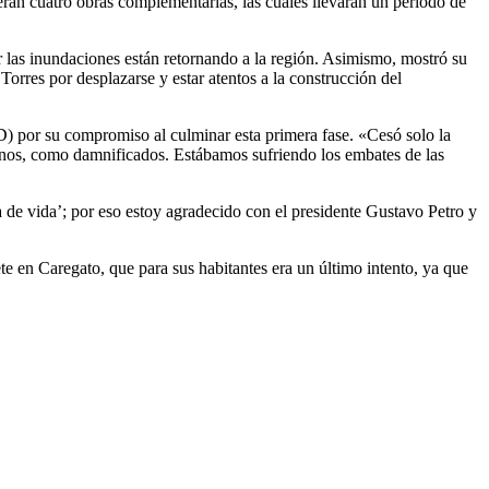
Serán cuatro obras complementarias, las cuales llevarán un periodo de
r las inundaciones están retornando a la región. Asimismo, mostró su
rres por desplazarse y estar atentos a la construcción del
) por su compromiso al culminar esta primera fase. «Cesó solo la
sinos, como damnificados. Estábamos sufriendo los embates de las
de vida’; por eso estoy agradecido con el presidente Gustavo Petro y
e en Caregato, que para sus habitantes era un último intento, ya que