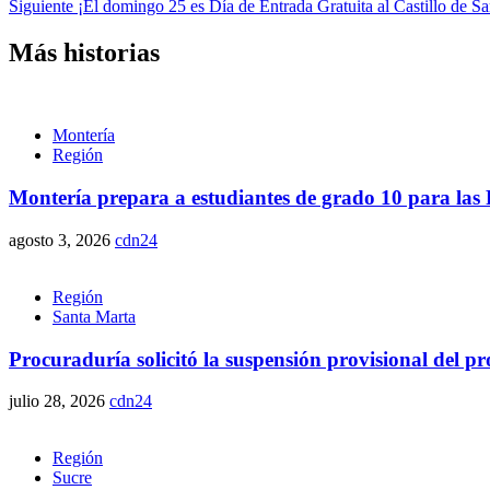
Siguiente
¡El domingo 25 es Día de Entrada Gratuita al Castillo de Sa
Más historias
Montería
Región
Montería prepara a estudiantes de grado 10 para las P
agosto 3, 2026
cdn24
Región
Santa Marta
Procuraduría solicitó la suspensión provisional del 
julio 28, 2026
cdn24
Región
Sucre