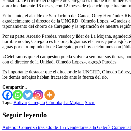
Y añadió: «El cierre del boquete de Caregato es uno de los primeros av
aproximadamente 18 meses, con 12 meses de ejecución que traerán ben
Entre tanto, el alcalde de San Jacinto del Cauca, Oney Hernández Rive
agradecimiento al director de la UNGRD, Olmedo López. «Gracias a nue
taponamiento del chorro de Caregato y la reparación de nuestra regió
Por su parte, Arcesio Paredes, veedor y líder de La Mojana, agradec
horrible noche, Caregato es historia, logramos el cierre, ¡qué alegr
aguas por el rompimiento de Caregato, pero hoy celebramos con júbil
«Celebramos que el campesino pueda volver a sembrar sus tierras, por
con el director de la Unidad, Olmedo López», agregó Paredes
Es importante destacar que el director de la UNGRD, Olmedo López, des
los demás trabajos habían fracasado ante la fuerza del río.
Compartir...
Tags:
Bolivar
Caregato
Córdoba
La Mojana
Sucre
Seguir leyendo
Anterior
Comenzó traslado de 155 vendedores a la Galería Comercial