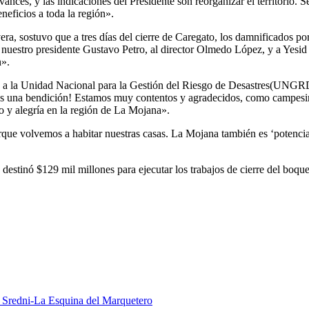
ances, y las indicaciones del Presidente son reorganizar el territorio. 
eficios a toda la región».
ra, sostuvo que a tres días del cierre de Caregato, los damnificados po
stro presidente Gustavo Petro, al director Olmedo López, y a Yesid To
n».
ió a la Unidad Nacional para la Gestión del Riesgo de Desastres(UNGRD
ía, es una bendición! Estamos muy contentos y agradecidos, como campe
o y alegría en la región de La Mojana».
que volvemos a habitar nuestras casas. La Mojana también es ‘potencia 
tinó $129 mil millones para ejecutar los trabajos de cierre del boquet
 Sredni-La Esquina del Marquetero