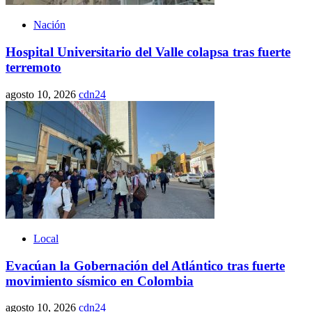
Nación
Hospital Universitario del Valle colapsa tras fuerte
terremoto
agosto 10, 2026
cdn24
Local
Evacúan la Gobernación del Atlántico tras fuerte
movimiento sísmico en Colombia
agosto 10, 2026
cdn24