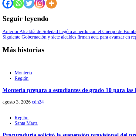
Seguir leyendo
Anterior
Alcaldía de Soledad llegó a acuerdo con el Cuerpo de Bomb
Siguiente
Gobernación y siete alcaldes firman acta para avanzar en rep
Más historias
Montería
Región
Montería prepara a estudiantes de grado 10 para las P
agosto 3, 2026
cdn24
Región
Santa Marta
Procuraduría solicitó la suspensión provisional del 