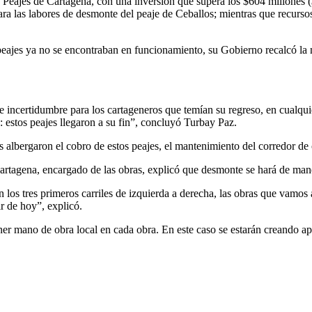
io Peajes de Cartagena, con una inversión que supera los $604 millones
ra las labores de desmonte del peaje de Ceballos; mientras que recurso
eajes ya no se encontraban en funcionamiento, su Gobierno recalcó la n
e incertidumbre para los cartageneros que temían su regreso, en cualqui
estos peajes llegaron a su fin”, concluyó Turbay Paz.
s albergaron el cobro de estos peajes, el mantenimiento del corredor d
Cartagena, encargado de las obras, explicó que desmonte se hará de mane
 los tres primeros carriles de izquierda a derecha, las obras que vamos 
ir de hoy”, explicó.
ener mano de obra local en cada obra. En este caso se estarán creando 