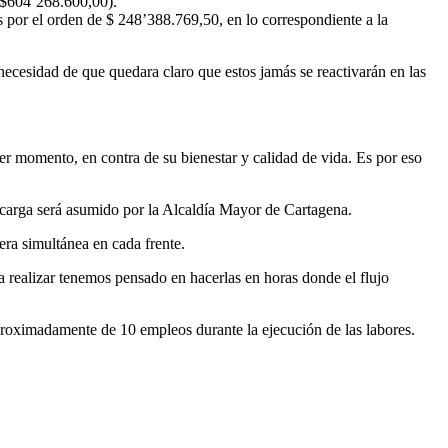
 ($604’268.600,00).
s por el orden de $ 248’388.769,50, en lo correspondiente a la
ecesidad de que quedara claro que estos jamás se reactivarán en las
er momento, en contra de su bienestar y calidad de vida. Es por eso
e carga será asumido por la Alcaldía Mayor de Cartagena.
ra simultánea en cada frente.
a realizar tenemos pensado en hacerlas en horas donde el flujo
aproximadamente de 10 empleos durante la ejecución de las labores.