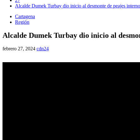
27
Alcalde Dumek Turbay dio inicio al desmonte de peajes intern
Cartagena
Región
Alcalde Dumek Turbay dio inicio al desmon
febrero 27, 2024
cdn24