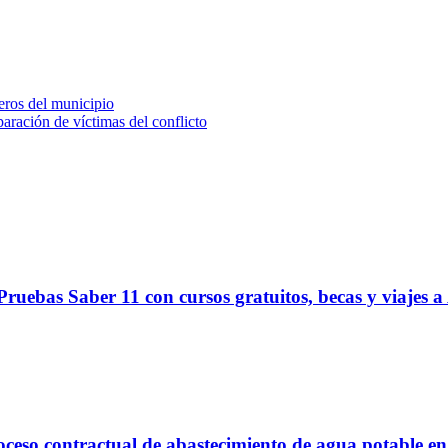
eros del municipio
aración de víctimas del conflicto
ruebas Saber 11 con cursos gratuitos, becas y viajes a
proceso contractual de abastecimiento de agua potable 