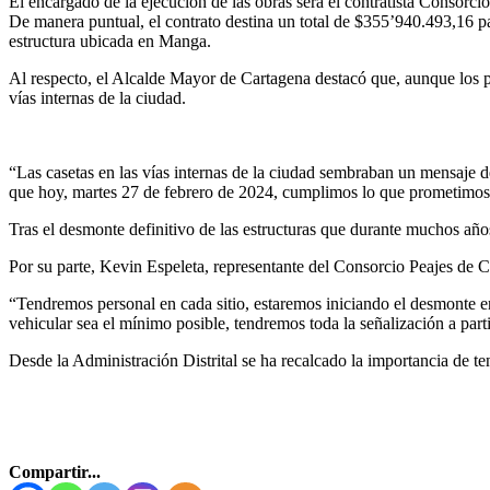
El encargado de la ejecución de las obras será el contratista Consorc
De manera puntual, el contrato destina un total de $355’940.493,16 pa
estructura ubicada en Manga.
Al respecto, el Alcalde Mayor de Cartagena destacó que, aunque los p
vías internas de la ciudad.
“Las casetas en las vías internas de la ciudad sembraban un mensaje d
que hoy, martes 27 de febrero de 2024, cumplimos lo que prometimos: 
Tras el desmonte definitivo de las estructuras que durante muchos año
Por su parte, Kevin Espeleta, representante del Consorcio Peajes de 
“Tendremos personal en cada sitio, estaremos iniciando el desmonte en
vehicular sea el mínimo posible, tendremos toda la señalización a part
Desde la Administración Distrital se ha recalcado la importancia de t
Compartir...