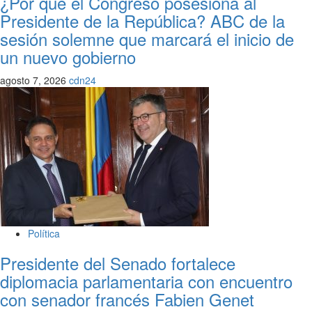
¿Por qué el Congreso posesiona al
Presidente de la República? ABC de la
sesión solemne que marcará el inicio de
un nuevo gobierno
agosto 7, 2026
cdn24
Política
Presidente del Senado fortalece
diplomacia parlamentaria con encuentro
con senador francés Fabien Genet