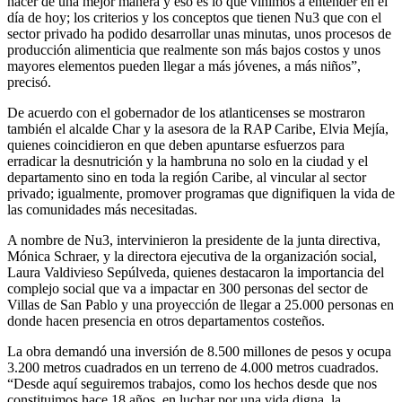
hacer de una mejor manera y eso es lo que vinimos a entender en el
día de hoy; los criterios y los conceptos que tienen Nu3 que con el
sector privado ha podido desarrollar unas minutas, unos procesos de
producción alimenticia que realmente son más bajos costos y unos
mayores elementos pueden llegar a más jóvenes, a más niños”,
precisó.
De acuerdo con el gobernador de los atlanticenses se mostraron
también el alcalde Char y la asesora de la RAP Caribe, Elvia Mejía,
quienes coincidieron en que deben apuntarse esfuerzos para
erradicar la desnutrición y la hambruna no solo en la ciudad y el
departamento sino en toda la región Caribe, al vincular al sector
privado; igualmente, promover programas que dignifiquen la vida de
las comunidades más necesitadas.
A nombre de Nu3, intervinieron la presidente de la junta directiva,
Mónica Schraer, y la directora ejecutiva de la organización social,
Laura Valdivieso Sepúlveda, quienes destacaron la importancia del
complejo social que va a impactar en 300 personas del sector de
Villas de San Pablo y una proyección de llegar a 25.000 personas en
donde hacen presencia en otros departamentos costeños.
La obra demandó una inversión de 8.500 millones de pesos y ocupa
3.200 metros cuadrados en un terreno de 4.000 metros cuadrados.
“Desde aquí seguiremos trabajos, como los hechos desde que nos
constituimos hace 18 años, en luchar por una vida digna, la