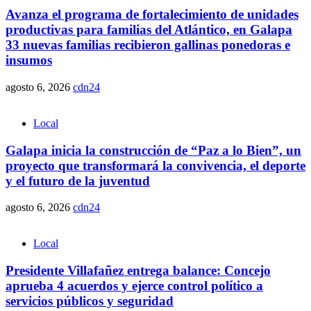
Avanza el programa de fortalecimiento de unidades
productivas para familias del Atlántico, en Galapa
33 nuevas familias recibieron gallinas ponedoras e
insumos
agosto 6, 2026
cdn24
Local
Galapa inicia la construcción de “Paz a lo Bien”, un
proyecto que transformará la convivencia, el deporte
y el futuro de la juventud
agosto 6, 2026
cdn24
Local
Presidente Villafañez entrega balance: Concejo
aprueba 4 acuerdos y ejerce control político a
servicios públicos y seguridad