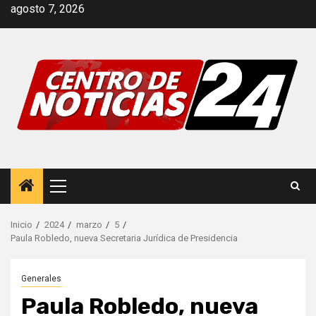
Saltar
agosto 7, 2026
al
contenido
Menú
principal
Inicio
2024
marzo
5
Paula Robledo, nueva Secretaria Jurídica de Presidencia
Generales
Paula Robledo, nueva