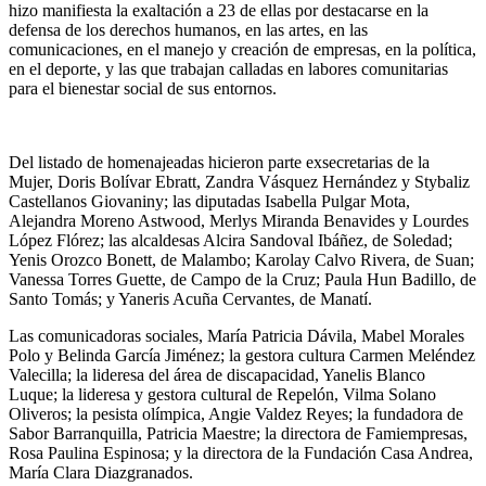
hizo manifiesta la exaltación a 23 de ellas por destacarse en la
defensa de los derechos humanos, en las artes, en las
comunicaciones, en el manejo y creación de empresas, en la política,
en el deporte, y las que trabajan calladas en labores comunitarias
para el bienestar social de sus entornos.
Del listado de homenajeadas hicieron parte exsecretarias de la
Mujer, Doris Bolívar Ebratt, ⁠Zandra Vásquez Hernández y ⁠Stybaliz
Castellanos Giovaniny; las diputadas Isabella Pulgar Mota,
⁠Alejandra Moreno Astwood, ⁠Merlys Miranda Benavides y ⁠Lourdes
López Flórez; las alcaldesas ⁠Alcira Sandoval Ibáñez, de Soledad;
Yenis Orozco Bonett, de Malambo; Karolay Calvo Rivera, de Suan;
Vanessa Torres Guette, de Campo de la Cruz; Paula Hun Badillo, de
Santo Tomás; y Yaneris Acuña Cervantes, de Manatí.
Las comunicadoras sociales, María Patricia Dávila, Mabel Morales
Polo y Belinda García Jiménez; la gestora cultura ⁠Carmen Meléndez
Valecilla; la lideresa del área de discapacidad, Yanelis Blanco
Luque; la lideresa y gestora cultural de Repelón, Vilma Solano
Oliveros; la pesista olímpica, Angie Valdez Reyes; la fundadora de
Sabor Barranquilla, Patricia Maestre; la directora de Famiempresas,
Rosa Paulina Espinosa; y la directora de la Fundación Casa Andrea,
María Clara Diazgranados.