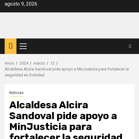
Saltar
agosto 9, 2026
al
contenido
Menú
principal
Inicio
2024
marzo
12
Alcaldesa Alcira Sandoval pide apoyo a MinJusticia para fortalecer la
seguridad en Soledad
Noticias
Alcaldesa Alcira
Sandoval pide apoyo a
MinJusticia para
fortalecer la seguridad