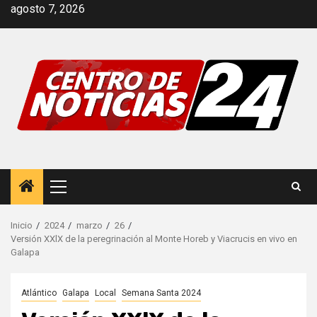
Saltar
agosto 7, 2026
al
contenido
Menú
principal
Inicio
2024
marzo
26
Versión XXlX de la peregrinación al Monte Horeb y Viacrucis en vivo en
Galapa
Atlántico
Galapa
Local
Semana Santa 2024