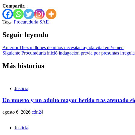
Compartir...
Tags:
Procuraduria
SAE
Seguir leyendo
Anterior
Diez millones de niños necesitan ayuda vital en Yemen
Siguiente
Procuraduría inició indagación previa por presuntas irregul
Más historias
Justicia
Un muerto y un adulto mayor herido tras atentado sic
agosto 6, 2026
cdn24
Justicia