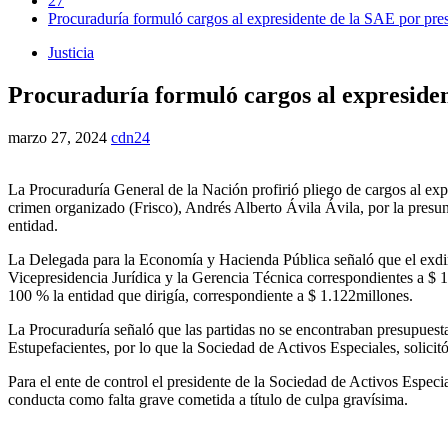
27
Procuraduría formuló cargos al expresidente de la SAE por pre
Justicia
Procuraduría formuló cargos al expresiden
marzo 27, 2024
cdn24
La Procuraduría General de la Nación profirió pliego de cargos al exp
crimen organizado (Frisco), Andrés Alberto Ávila Ávila, por la presu
entidad.
La Delegada para la Economía y Hacienda Pública señaló que el exdire
Vicepresidencia Jurídica y la Gerencia Técnica correspondientes a $ 1
100 % la entidad que dirigía, correspondiente a $ 1.122millones.
La Procuraduría señaló que las partidas no se encontraban presupues
Estupefacientes, por lo que la Sociedad de Activos Especiales, solicitó
Para el ente de control el presidente de la Sociedad de Activos Especia
conducta como falta grave cometida a título de culpa gravísima.