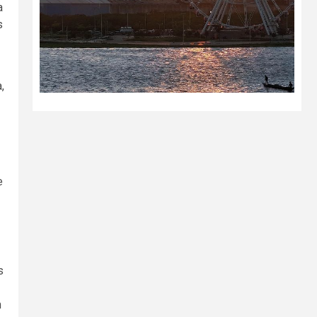
a
s
,
e
s
n