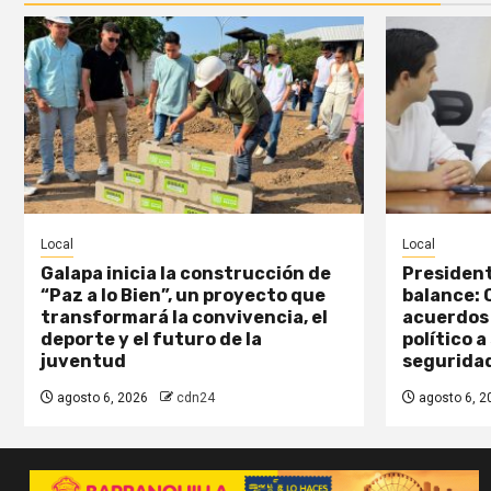
Local
Local
Galapa inicia la construcción de
President
“Paz a lo Bien”, un proyecto que
balance: 
transformará la convivencia, el
acuerdos 
deporte y el futuro de la
político a
juventud
segurida
agosto 6, 2026
cdn24
agosto 6, 2