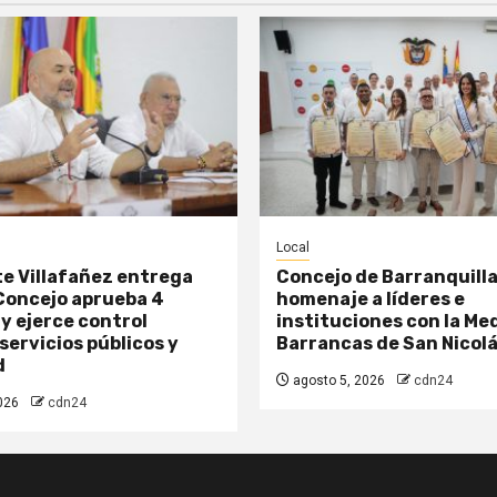
Local
e Villafañez entrega
Concejo de Barranquilla
Concejo aprueba 4
homenaje a líderes e
y ejerce control
instituciones con la Me
 servicios públicos y
Barrancas de San Nicol
d
agosto 5, 2026
cdn24
026
cdn24