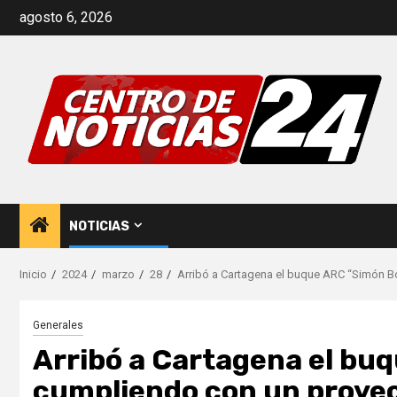
Saltar
agosto 6, 2026
al
contenido
NOTICIAS
Inicio
2024
marzo
28
Arribó a Cartagena el buque ARC “Simón B
Generales
Arribó a Cartagena el bu
cumpliendo con un proyec