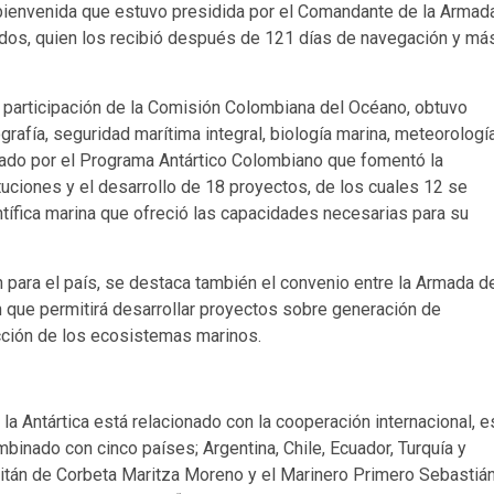
bienvenida que estuvo presidida por el Comandante de la Armad
dos, quien los recibió después de 121 días de navegación y má
la participación de la Comisión Colombiana del Océano, obtuvo
grafía, seguridad marítima integral, biología marina, meteorología
rado por el Programa Antártico Colombiano que fomentó la
tuciones y el desarrollo de 18 proyectos, de los cuales 12 se
ntífica marina que ofreció las capacidades necesarias para su
 para el país, se destaca también el convenio entre la Armada d
n que permitirá desarrollar proyectos sobre generación de
cción de los ecosistemas marinos.
n la Antártica está relacionado con la cooperación internacional, e
binado con cinco países; Argentina, Chile, Ecuador, Turquía y
pitán de Corbeta Maritza Moreno y el Marinero Primero Sebastiá