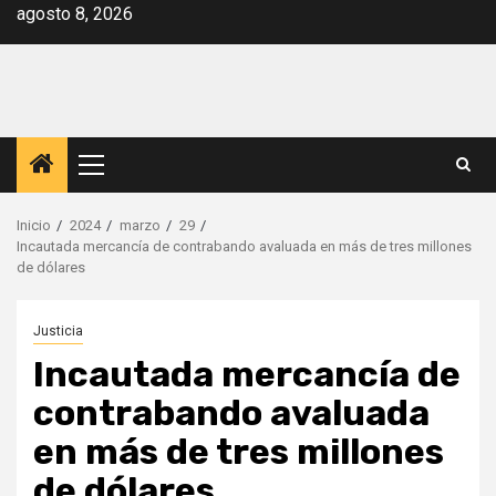
Saltar
agosto 8, 2026
al
contenido
Menú
principal
Inicio
2024
marzo
29
Incautada mercancía de contrabando avaluada en más de tres millones
de dólares
Justicia
Incautada mercancía de
contrabando avaluada
en más de tres millones
de dólares