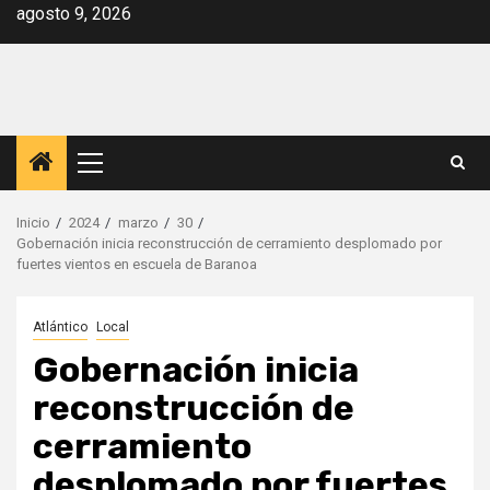
Saltar
agosto 9, 2026
al
contenido
Menú
principal
Inicio
2024
marzo
30
Gobernación inicia reconstrucción de cerramiento desplomado por
fuertes vientos en escuela de Baranoa
Atlántico
Local
Gobernación inicia
reconstrucción de
cerramiento
desplomado por fuertes