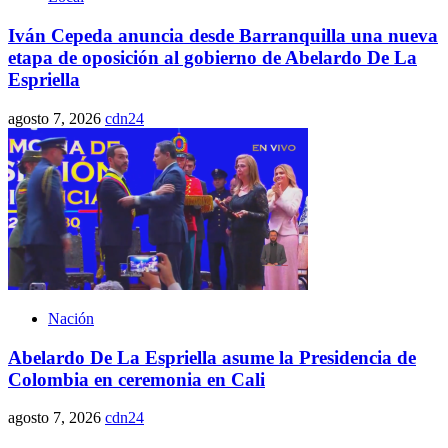
Iván Cepeda anuncia desde Barranquilla una nueva
etapa de oposición al gobierno de Abelardo De La
Espriella
agosto 7, 2026
cdn24
Nación
Abelardo De La Espriella asume la Presidencia de
Colombia en ceremonia en Cali
agosto 7, 2026
cdn24