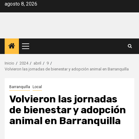
Saltar
agosto 8, 2026
al
contenido
Menú
principal
Inicio
2024
abril
9
Volvieron las jornadas de bienestar y adopción animal en Barranquilla
Barranquilla
Local
Volvieron las jornadas
de bienestar y adopción
animal en Barranquilla