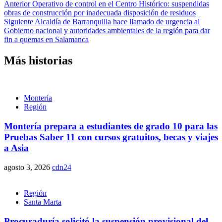
Anterior
Operativo de control en el Centro Histórico: suspendidas
obras de construcción por inadecuada disposición de residuos
Siguiente
Alcaldía de Barranquilla hace llamado de urgencia al
Gobierno nacional y autoridades ambientales de la región para dar
fin a quemas en Salamanca
Más historias
Montería
Región
Montería prepara a estudiantes de grado 10 para las
Pruebas Saber 11 con cursos gratuitos, becas y viajes
a Asia
agosto 3, 2026
cdn24
Región
Santa Marta
Procuraduría solicitó la suspensión provisional del