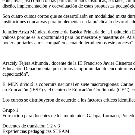
educativas, así como con las particularidades históricas, sociales, cult
diseño, implementación y coevaluación de estas propuestas pedagógic
Son cuatro cursos cortos que se desarrollarán en modalidad mixta dur
instituciones educativas para implementar en la práctica lo desarrollad
Jennfier Ariza Méndez, docente de Básica Primaria de la Institución
valiosa porque es la oportunidad para los maestros y maestras del Atlá
poder aportarlos a mis compañeros cuando terminemos este proceso”
Aracely Tejera Ahumda , docente de la IE Francisco Javier Cisneros d
Educación Departamental por darnos la oportunidad de encontrarnos en 
capacitación”.
El MEN dividió la cobertura nacional en siete macroregiones: Caribe 1
en Educación (IESE) y el Centro de Educación Continuada (CEC), co
Los cursos se distribuyeron de acuerdo a los factores críticos identifi
Grupo 1:
Formación para docentes de los municipios: Galapa, Luruaco, Ponede
Docentes de transición 1 2 y 3
Experiencias pedagógicas STEAM