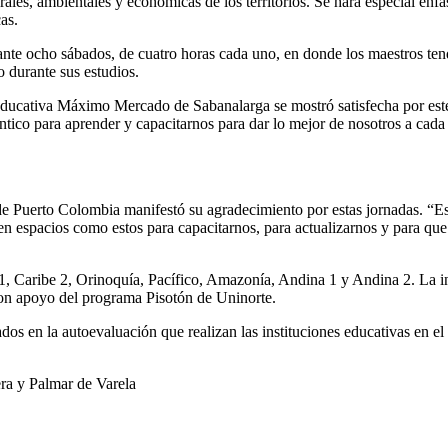
urales, ambientales y económicas de los territorios. Se hará especial énfa
as.
ante ocho sábados, de cuatro horas cada uno, en donde los maestros te
o durante sus estudios.
 Educativa Máximo Mercado de Sabanalarga se mostró satisfecha por es
ntico para aprender y capacitarnos para dar lo mejor de nosotros a cada
e Puerto Colombia manifestó su agradecimiento por estas jornadas. “Es
espacios como estos para capacitarnos, para actualizarnos y para que e
, Caribe 2, Orinoquía, Pacífico, Amazonía, Andina 1 y Andina 2. La inici
n apoyo del programa Pisotón de Uninorte.
cados en la autoevaluación que realizan las instituciones educativas en el
ra y Palmar de Varela