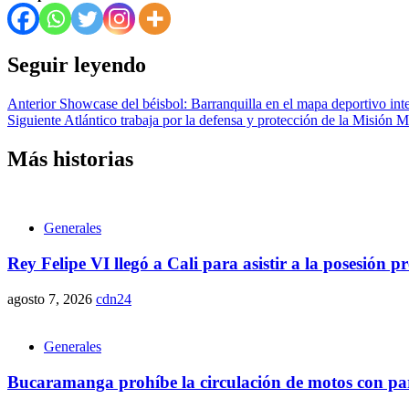
Seguir leyendo
Anterior
Showcase del béisbol: Barranquilla en el mapa deportivo inte
Siguiente
Atlántico trabaja por la defensa y protección de la Misión 
Más historias
Generales
Rey Felipe VI llegó a Cali para asistir a la posesión 
agosto 7, 2026
cdn24
Generales
Bucaramanga prohíbe la circulación de motos con parr