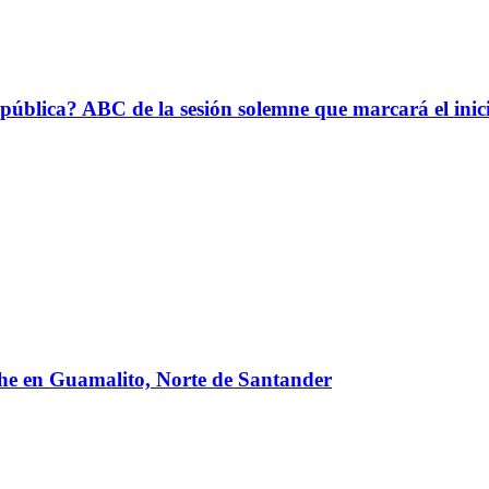
epública? ABC de la sesión solemne que marcará el ini
oche en Guamalito, Norte de Santander