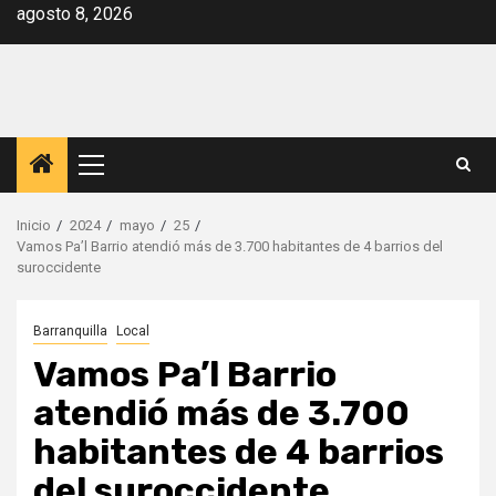
Saltar
agosto 8, 2026
al
contenido
Menú
principal
Inicio
2024
mayo
25
Vamos Pa’l Barrio atendió más de 3.700 habitantes de 4 barrios del
suroccidente
Barranquilla
Local
Vamos Pa’l Barrio
atendió más de 3.700
habitantes de 4 barrios
del suroccidente