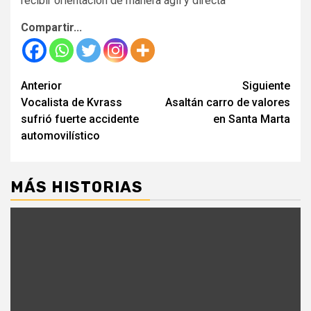
recibir orientación de manera ágil y directa
Compartir...
Seguir
Anterior
Siguiente
Vocalista de Kvrass
Asaltán carro de valores
leyendo
sufrió fuerte accidente
en Santa Marta
automovilístico
MÁS HISTORIAS