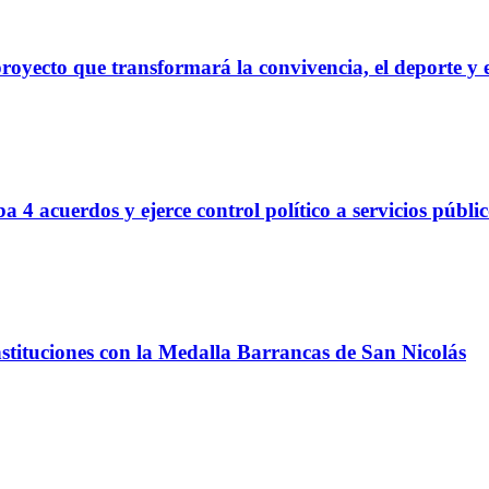
proyecto que transformará la convivencia, el deporte y 
 4 acuerdos y ejerce control político a servicios públi
nstituciones con la Medalla Barrancas de San Nicolás