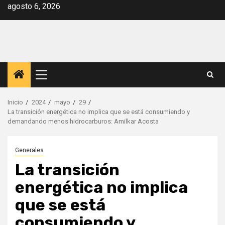
Saltar
agosto 6, 2026
al
contenido
Menú
principal
Inicio
2024
mayo
29
La transición energética no implica que se está consumiendo y
demandando menos hidrocarburos: Amilkar Acosta
Generales
La transición
energética no implica
que se está
consumiendo y