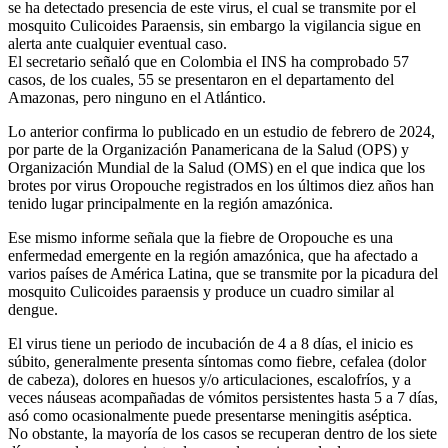
se ha detectado presencia de este virus, el cual se transmite por el
mosquito Culicoides Paraensis, sin embargo la vigilancia sigue en
alerta ante cualquier eventual caso.
El secretario señaló que en Colombia el INS ha comprobado 57
casos, de los cuales, 55 se presentaron en el departamento del
Amazonas, pero ninguno en el Atlántico.
Lo anterior confirma lo publicado en un estudio de febrero de 2024,
por parte de la Organización Panamericana de la Salud (OPS) y
Organización Mundial de la Salud (OMS) en el que indica que los
brotes por virus Oropouche registrados en los últimos diez años han
tenido lugar principalmente en la región amazónica.
Ese mismo informe señala que la fiebre de Oropouche es una
enfermedad emergente en la región amazónica, que ha afectado a
varios países de América Latina, que se transmite por la picadura del
mosquito Culicoides paraensis y produce un cuadro similar al
dengue.
El virus tiene un periodo de incubación de 4 a 8 días, el inicio es
súbito, generalmente presenta síntomas como fiebre, cefalea (dolor
de cabeza), dolores en huesos y/o articulaciones, escalofríos, y a
veces náuseas acompañadas de vómitos persistentes hasta 5 a 7 días,
asó como ocasionalmente puede presentarse meningitis aséptica.
No obstante, la mayoría de los casos se recuperan dentro de los siete