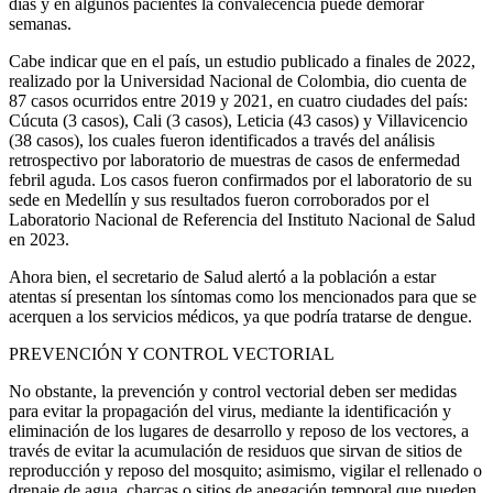
días y en algunos pacientes la convalecencia puede demorar
semanas.
Cabe indicar que en el país, un estudio publicado a finales de 2022,
realizado por la Universidad Nacional de Colombia, dio cuenta de
87 casos ocurridos entre 2019 y 2021, en cuatro ciudades del país:
Cúcuta (3 casos), Cali (3 casos), Leticia (43 casos) y Villavicencio
(38 casos), los cuales fueron identificados a través del análisis
retrospectivo por laboratorio de muestras de casos de enfermedad
febril aguda. Los casos fueron confirmados por el laboratorio de su
sede en Medellín y sus resultados fueron corroborados por el
Laboratorio Nacional de Referencia del Instituto Nacional de Salud
en 2023.
Ahora bien, el secretario de Salud alertó a la población a estar
atentas sí presentan los síntomas como los mencionados para que se
acerquen a los servicios médicos, ya que podría tratarse de dengue.
PREVENCIÓN Y CONTROL VECTORIAL
No obstante, la prevención y control vectorial deben ser medidas
para evitar la propagación del virus, mediante la identificación y
eliminación de los lugares de desarrollo y reposo de los vectores, a
través de evitar la acumulación de residuos que sirvan de sitios de
reproducción y reposo del mosquito; asimismo, vigilar el rellenado o
drenaje de agua, charcas o sitios de anegación temporal que pueden