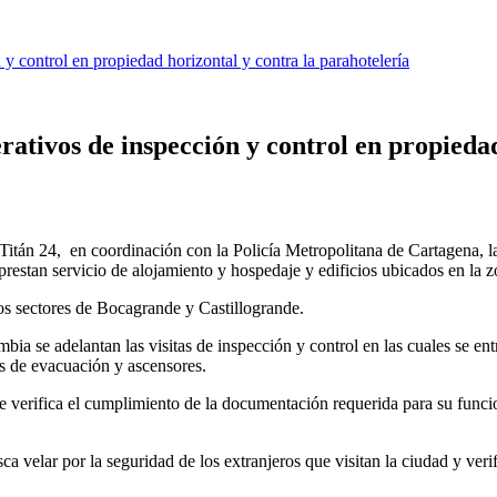
y control en propiedad horizontal y contra la parahotelería
ativos de inspección y control en propiedad
n Titán 24, en coordinación con la Policía Metropolitana de Cartagena, 
prestan servicio de alojamiento y hospedaje y edificios ubicados en la zo
los sectores de Bocagrande y Castillogrande.
ia se adelantan las visitas de inspección y control en las cuales se ent
as de evacuación y ascensores.
 se verifica el cumplimiento de la documentación requerida para su funci
a velar por la seguridad de los extranjeros que visitan la ciudad y veri