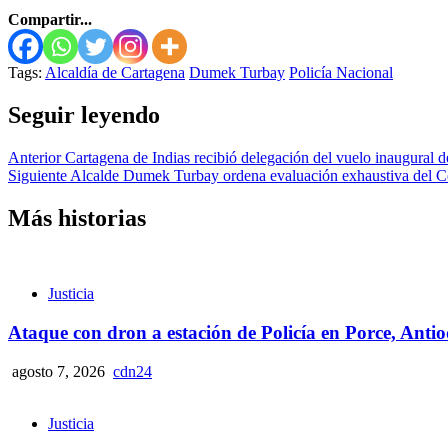
Compartir...
Tags:
Alcaldía de Cartagena
Dumek Turbay
Policía Nacional
Seguir leyendo
Anterior
Cartagena de Indias recibió delegación del vuelo inaugural d
Siguiente
Alcalde Dumek Turbay ordena evaluación exhaustiva del C
Más historias
Justicia
Ataque con dron a estación de Policía en Porce, Anti
agosto 7, 2026
cdn24
Justicia