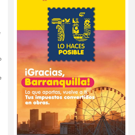
e
o
e
e