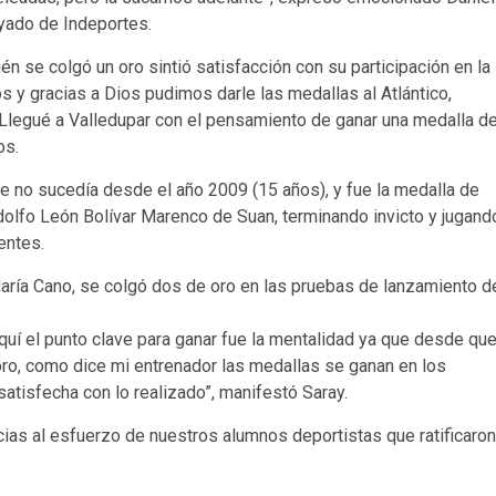
yado de Indeportes.
n se colgó un oro sintió satisfacción con su participación en la
os y gracias a Dios pudimos darle las medallas al Atlántico,
 Llegué a Valledupar con el pensamiento de ganar una medalla d
os.
que no sucedía desde el año 2009 (15 años), y fue la medalla de
 Adolfo León Bolívar Marenco de Suan, terminando invicto y jugand
entes.
D María Cano, se colgó dos de oro en las pruebas de lanzamiento d
quí el punto clave para ganar fue la mentalidad ya que desde qu
 oro, como dice mi entrenador las medallas se ganan en los
satisfecha con lo realizado”, manifestó Saray.
acias al esfuerzo de nuestros alumnos deportistas que ratificaron