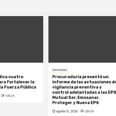
Generales
dica cuatro
Procuraduría presentó un
ra fortalecer la
informe de las actuaciones d
la Fuerza Pública
vigilancia preventiva y
control adelantadas a las EP
cdn24
Mutual Ser, Emssanar,
Proteger y Nueva EPS
agosto 5, 2026
cdn24