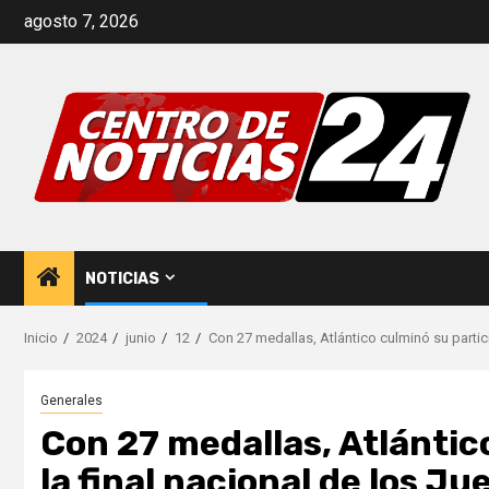
Saltar
agosto 7, 2026
al
contenido
NOTICIAS
Inicio
2024
junio
12
Con 27 medallas, Atlántico culminó su partic
Generales
Con 27 medallas, Atlántic
la final nacional de los J