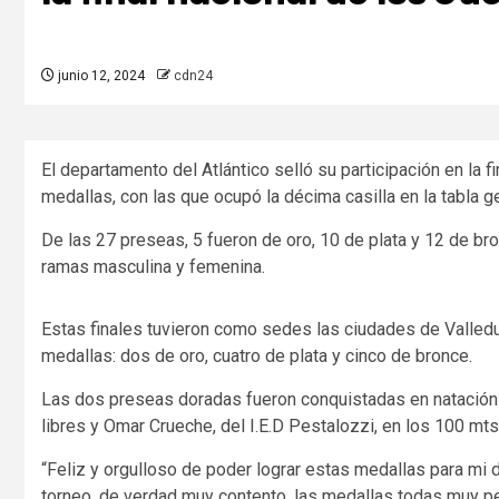
junio 12, 2024
cdn24
El departamento del Atlántico selló su participación en la 
medallas, con las que ocupó la décima casilla en la tabla g
De las 27 preseas, 5 fueron de oro, 10 de plata y 12 de bron
ramas masculina y femenina.
Estas finales tuvieron como sedes las ciudades de Valledu
medallas: dos de oro, cuatro de plata y cinco de bronce.
Las dos preseas doradas fueron conquistadas en natación 
libres y Omar Crueche, del I.E.D Pestalozzi, en los 100 mt
“Feliz y orgulloso de poder lograr estas medallas para mi
torneo, de verdad muy contento, las medallas todas muy p