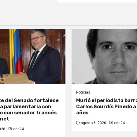
Noticias
e del Senado fortalece
Murió el periodista barr
a parlamentaria con
Carlos Sourdís Pinedo a 
o con senador francés
años
enet
agosto 6, 2026
cdn24
026
cdn24