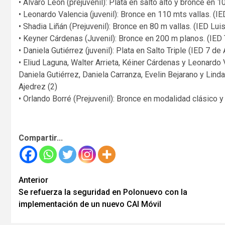
• Álvaro León (prejuvenil): Plata en salto alto y bronce en 1
• Leonardo Valencia (juvenil): Bronce en 110 mts vallas. (I
• Shadia Liñán (Prejuvenil): Bronce en 80 m vallas. (IED Lui
• Keyner Cárdenas (Juvenil): Bronce en 200 m planos. (IED 
• Daniela Gutiérrez (juvenil): Plata en Salto Triple (IED 7 de A
• Eliud Laguna, Walter Arrieta, Kéiner Cárdenas y Leonardo 
Daniela Gutiérrez, Daniela Carranza, Evelin Bejarano y Linda
Ajedrez (2)
• Orlando Borré (Prejuvenil): Bronce en modalidad clásico y
Compartir...
Seguir
Anterior
Se refuerza la seguridad en Polonuevo con la
leyendo
implementación de un nuevo CAI Móvil