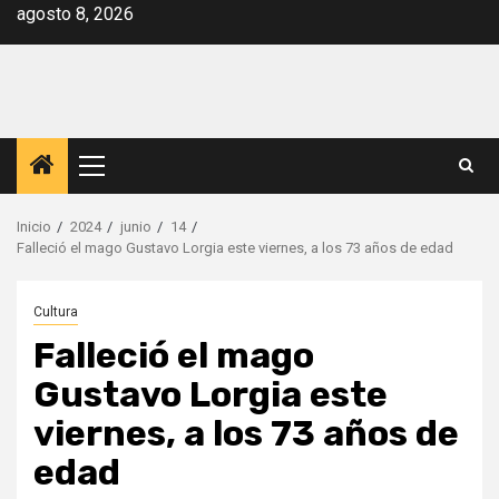
Saltar
agosto 8, 2026
al
contenido
Menú
principal
Inicio
2024
junio
14
Falleció el mago Gustavo Lorgia este viernes, a los 73 años de edad
Cultura
Falleció el mago
Gustavo Lorgia este
viernes, a los 73 años de
edad