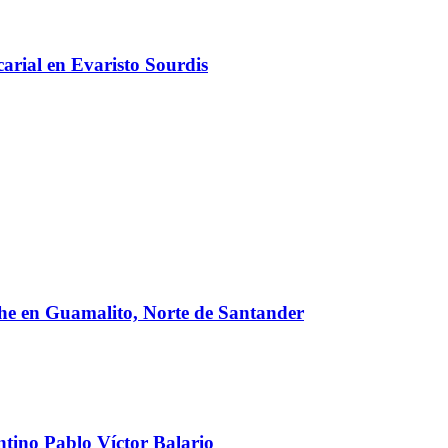
arial en Evaristo Sourdis
oche en Guamalito, Norte de Santander
ntino Pablo Víctor Balario