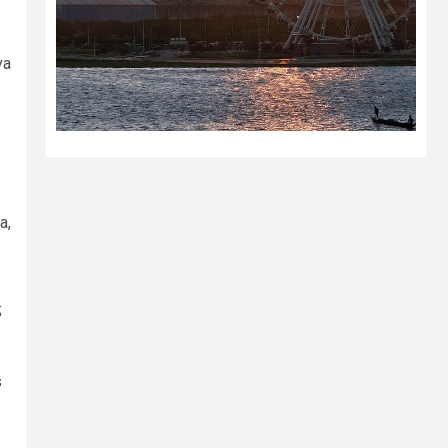
va
a,
;
s