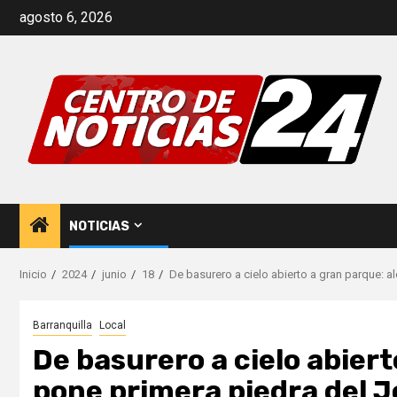
Saltar
agosto 6, 2026
al
contenido
NOTICIAS
Inicio
2024
junio
18
De basurero a cielo abierto a gran parque: a
Barranquilla
Local
De basurero a cielo abiert
pone primera piedra del J