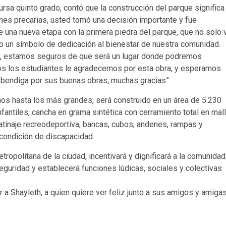
rsa quinto grado, contó que la construcción del parque significa
nes precarias, usted tomó una decisión importante y fue
e una nueva etapa con la primera piedra del parque, que no solo 
o un símbolo de dedicación al bienestar de nuestra comunidad.
ial, estamos seguros de que será un lugar donde podremos
os los estudiantes le agradecemos por esta obra, y esperamos
 bendiga por sus buenas obras, muchas gracias”.
os hasta los más grandes, será construido en un área de 5.230
antiles, cancha en grama sintética con cerramiento total en mall
patinaje recreodeportiva, bancas, cubos, andenes, rampas y
condición de discapacidad.
ropolitana de la ciudad, incentivará y dignificará a la comunidad
eguridad y establecerá funciones lúdicas, sociales y colectivas
ar a Shayleth, a quien quiere ver feliz junto a sus amigos y amiga