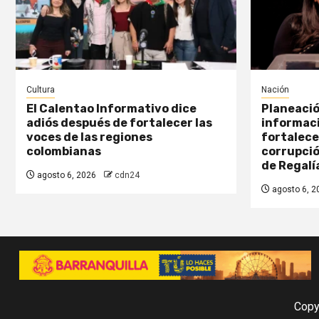
Cultura
Nación
El Calentao Informativo dice
Planeació
adiós después de fortalecer las
informaci
voces de las regiones
fortalece
colombianas
corrupció
de Regalí
agosto 6, 2026
cdn24
agosto 6, 2
Copy