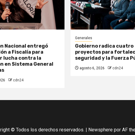
Generales
n Nacional entregó
Gobierno radica cuatro
ón a Fiscalía para
proyectos para fortalec
r lucha contra la
seguridad y la Fuerza P
n en Sistema General
agosto 6, 2026
cdn24
as
026
cdn24
right © Todos los derechos reservados.
|
Newsphere
por AF th