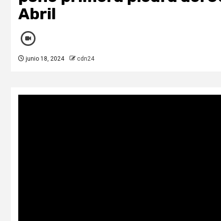
Abril
junio 18, 2024
cdn24