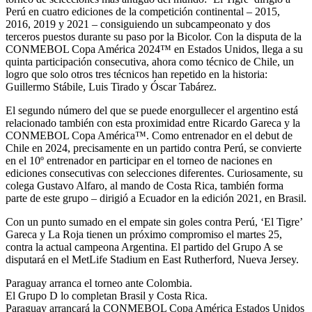
Perú en cuatro ediciones de la competición continental – 2015,
2016, 2019 y 2021 – consiguiendo un subcampeonato y dos
terceros puestos durante su paso por la Bicolor. Con la disputa de la
CONMEBOL Copa América 2024™ en Estados Unidos, llega a su
quinta participación consecutiva, ahora como técnico de Chile, un
logro que solo otros tres técnicos han repetido en la historia:
Guillermo Stábile, Luis Tirado y Óscar Tabárez.
El segundo número del que se puede enorgullecer el argentino está
relacionado también con esta proximidad entre Ricardo Gareca y la
CONMEBOL Copa América™. Como entrenador en el debut de
Chile en 2024, precisamente en un partido contra Perú, se convierte
en el 10º entrenador en participar en el torneo de naciones en
ediciones consecutivas con selecciones diferentes. Curiosamente, su
colega Gustavo Alfaro, al mando de Costa Rica, también forma
parte de este grupo – dirigió a Ecuador en la edición 2021, en Brasil.
Con un punto sumado en el empate sin goles contra Perú, ‘El Tigre’
Gareca y La Roja tienen un próximo compromiso el martes 25,
contra la actual campeona Argentina. El partido del Grupo A se
disputará en el MetLife Stadium en East Rutherford, Nueva Jersey.
Paraguay arranca el torneo ante Colombia.
El Grupo D lo completan Brasil y Costa Rica.
Paraguay arrancará la CONMEBOL Copa América Estados Unidos