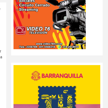
e
r
ma