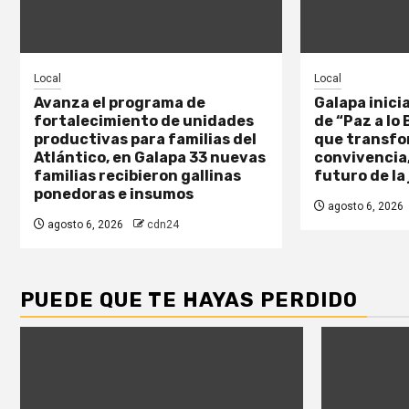
Local
Local
Avanza el programa de
Galapa inici
fortalecimiento de unidades
de “Paz a lo
productivas para familias del
que transfo
Atlántico, en Galapa 33 nuevas
convivencia,
familias recibieron gallinas
futuro de la
ponedoras e insumos
agosto 6, 2026
agosto 6, 2026
cdn24
PUEDE QUE TE HAYAS PERDIDO