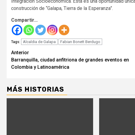
Integración Socioeconómica. Esta es una oportunidad única 
construcción de “Galapa, Tierra de la Esperanza”.
Compartir...
Alcaldia de Galapa
Fabian Bonett Berdugo
Tags:
Seguir
Anterior
Barranquilla, ciudad anfitriona de grandes eventos en
leyendo
Colombia y Latinoamérica
MÁS HISTORIAS