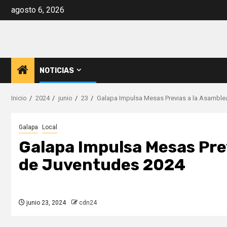
Saltar
agosto 6, 2026
al
contenido
NOTICIAS
Inicio
2024
junio
23
Galapa Impulsa Mesas Previas a la Asamble
Galapa
Local
Galapa Impulsa Mesas Pre
de Juventudes 2024
junio 23, 2024
cdn24