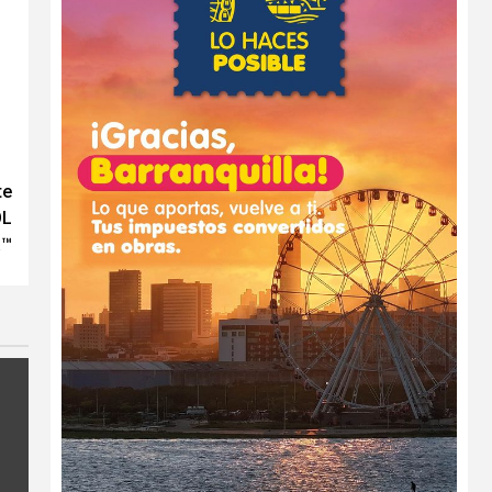
te
OL
a™