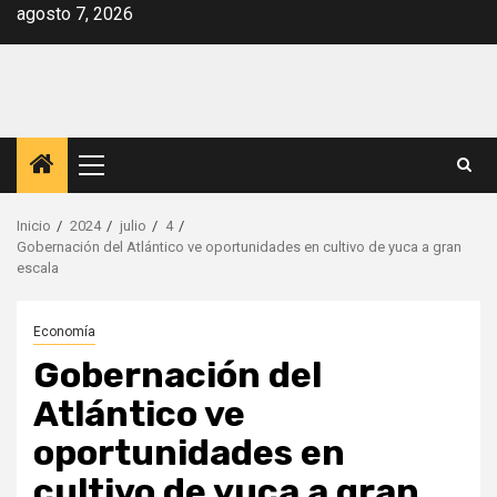
Saltar
agosto 7, 2026
al
contenido
Menú
principal
Inicio
2024
julio
4
Gobernación del Atlántico ve oportunidades en cultivo de yuca a gran
escala
Economía
Gobernación del
Atlántico ve
oportunidades en
cultivo de yuca a gran