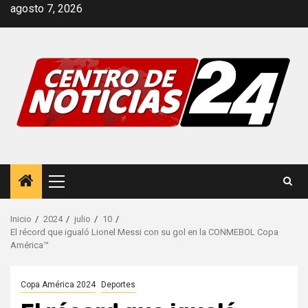
Saltar
agosto 7, 2026
al
contenido
Menú
principal
Inicio
2024
julio
10
El récord que igualó Lionel Messi con su gol en la CONMEBOL Copa
América™
Copa América 2024
Deportes