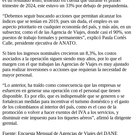
es un resultado lento, teniendo en cuenta que durante el primer
trimestre de 2024, este estuvo un 33% por debajo de prepandemia.
“Debemos seguir buscando acciones que permitan alcanzar los
índices que se tenían en 2019, pues sin duda, el empleo es un
aspecto prioritario en cualquier economía del país, y más aún, en un
subsector, como el de las Agencia de Viajes, donde casi el 90%, son
puestos de trabajo formales y permanentes”, explicó Paula Cortés
Calle, presidente ejecutiva de ANATO.
Si bien los ingresos nominales crecieron un 8,3%, los costos
asociados a la operación siguen siendo muy altos, por lo que el
margen con el que trabajan las Agencias de Viajes es muy ajustado
para realizar inversiones o acciones que requieran la necesidad de
mayor personal.
“Lo anterior, ha traído como consecuencia que las empresas se
esfuercen en generar una operación con el personal que tienen
disponible. Es por ello, que es indispensable que se generen o se
fortalezcan medidas para incentivar el turismo doméstico y el gasto
de los colombianos al interior del país, como es el caso de la
promoción o volver a hacer exentos del IVA a los servicios, y
disminuir este impuesto para los tiquetes aéreos”, afirmó la dirigente
gremial.
Fuente: Encuesta Mensual de Agencias de Viajes del DANE