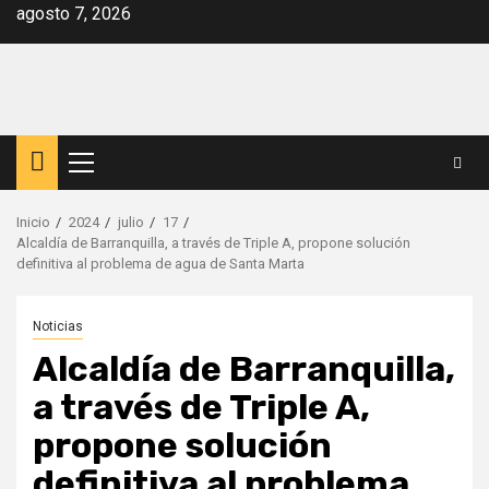
Saltar
agosto 7, 2026
al
contenido
Menú
principal
Inicio
2024
julio
17
Alcaldía de Barranquilla, a través de Triple A, propone solución
definitiva al problema de agua de Santa Marta
Noticias
Alcaldía de Barranquilla,
a través de Triple A,
propone solución
definitiva al problema