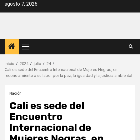
Saltar
agosto 7, 2026
al
contenido
Menú
principal
Inicio
2024
julio
24
Cali es sede del Encuentro Internacional de Mujeres Negras, en
reconocimiento a su labor por la paz, la igualdad y la justicia ambiental
Nación
Cali es sede del
Encuentro
Internacional de
Mujeres Negras, en