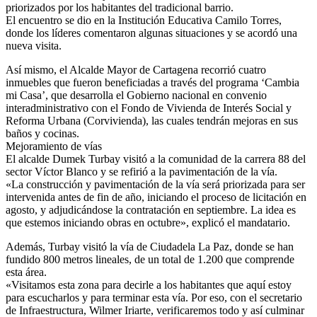
priorizados por los habitantes del tradicional barrio.
El encuentro se dio en la Institución Educativa Camilo Torres,
donde los líderes comentaron algunas situaciones y se acordó una
nueva visita.
Así mismo, el Alcalde Mayor de Cartagena recorrió cuatro
inmuebles que fueron beneficiadas a través del programa ‘Cambia
mi Casa’, que desarrolla el Gobierno nacional en convenio
interadministrativo con el Fondo de Vivienda de Interés Social y
Reforma Urbana (Corvivienda), las cuales tendrán mejoras en sus
baños y cocinas.
Mejoramiento de vías
El alcalde Dumek Turbay visitó a la comunidad de la carrera 88 del
sector Víctor Blanco y se refirió a la pavimentación de la vía.
«La construcción y pavimentación de la vía será priorizada para ser
intervenida antes de fin de año, iniciando el proceso de licitación en
agosto, y adjudicándose la contratación en septiembre. La idea es
que estemos iniciando obras en octubre», explicó el mandatario.
Además, Turbay visitó la vía de Ciudadela La Paz, donde se han
fundido 800 metros lineales, de un total de 1.200 que comprende
esta área.
«Visitamos esta zona para decirle a los habitantes que aquí estoy
para escucharlos y para terminar esta vía. Por eso, con el secretario
de Infraestructura, Wilmer Iriarte, verificaremos todo y así culminar