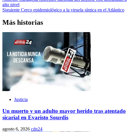
alto nivel
Siguiente
Cerco epidemiológico a la viruela símica en el Atlántico
Más historias
Justicia
Un muerto y un adulto mayor herido tras atentado
sicarial en Evaristo Sourdis
agosto 6, 2026
cdn24