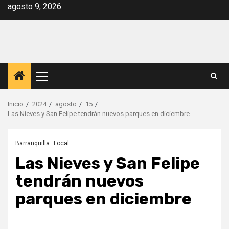
Saltar
agosto 9, 2026
al
contenido
Menú
principal
Inicio
2024
agosto
15
Las Nieves y San Felipe tendrán nuevos parques en diciembre
Barranquilla
Local
Las Nieves y San Felipe
tendrán nuevos
parques en diciembre