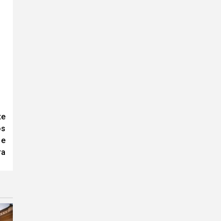
te
os
 e
ra