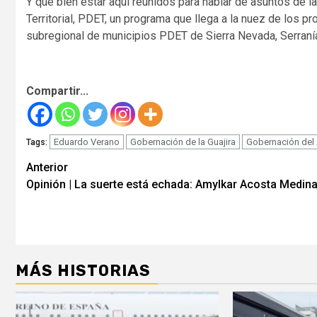
Y qué bien estar aquí reunidos para hablar de asuntos de 
Territorial, PDET, un programa que llega a la nuez de los 
subregional de municipios PDET de Sierra Nevada, Serranía
Compartir...
Eduardo Verano
Gobernación de la Guajira
Gobernación del 
Tags:
Seguir
Anterior
Opinión | La suerte está echada: Amylkar Acosta Medin
leyendo
MÁS HISTORIAS