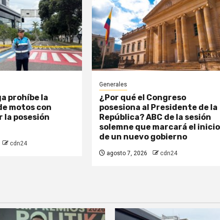
Generales
 prohíbe la
¿Por qué el Congreso
 de motos con
posesiona al Presidente de la
r la posesión
República? ABC de la sesión
solemne que marcará el inici
de un nuevo gobierno
cdn24
agosto 7, 2026
cdn24