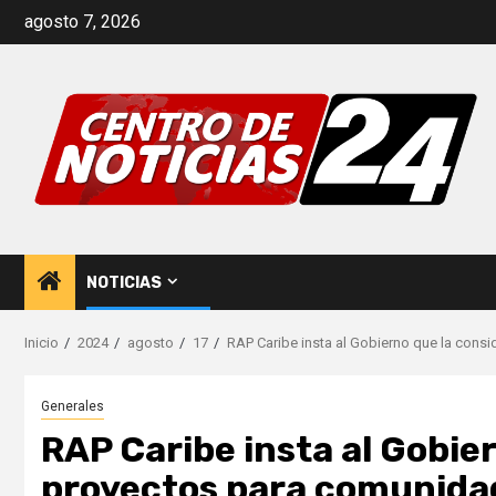
Saltar
agosto 7, 2026
al
contenido
NOTICIAS
Inicio
2024
agosto
17
RAP Caribe insta al Gobierno que la cons
Generales
RAP Caribe insta al Gobier
proyectos para comunidad