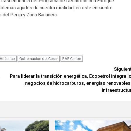
la trascendencia del Programa de Desarrollo con Enfoque
problemas agudos de nuestra ruralidad, en este encuentro
 del Perijá y Zona Bananera.
Atlántico
Gobernación del Cesar
RAP Caribe
Siguien
a
Para liderar la transición energética, Ecopetrol integra l
negocios de hidrocarburos, energías renovables
infraestructu