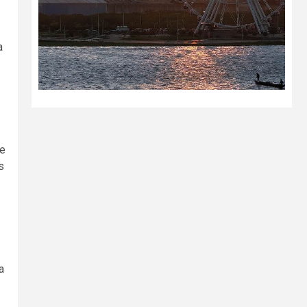
a
ue
s
a