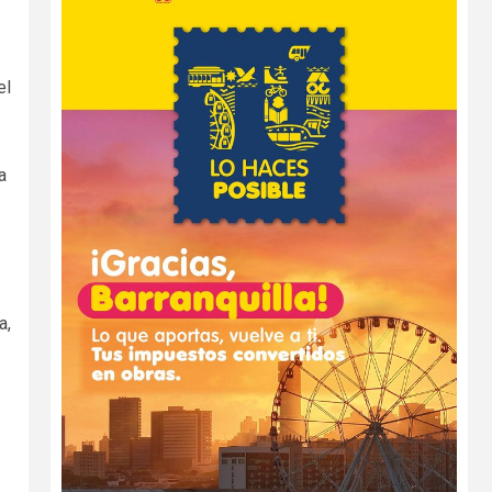
el
a
a,