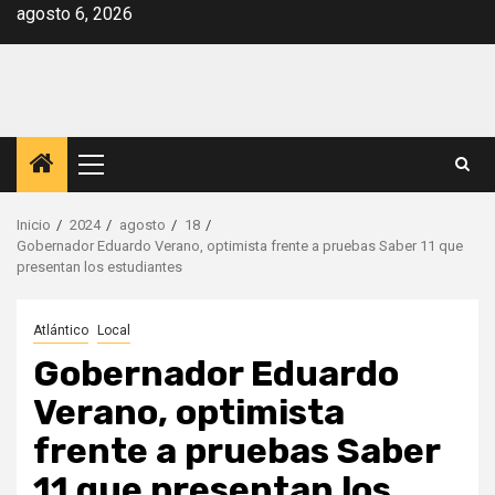
Saltar
agosto 6, 2026
al
contenido
Menú
principal
Inicio
2024
agosto
18
Gobernador Eduardo Verano, optimista frente a pruebas Saber 11 que
presentan los estudiantes
Atlántico
Local
Gobernador Eduardo
Verano, optimista
frente a pruebas Saber
11 que presentan los