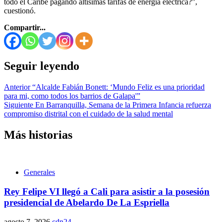
todo el Caribe pagando altísimas tarifas de energía eléctrica?”,
cuestionó.
Compartir...
Seguir leyendo
Anterior
“Alcalde Fabián Bonett: ‘Mundo Feliz es una prioridad
para mi, como todos los barrios de Galapa'”
Siguiente
En Barranquilla, Semana de la Primera Infancia refuerza
compromiso distrital con el cuidado de la salud mental
Más historias
Generales
Rey Felipe VI llegó a Cali para asistir a la posesión
presidencial de Abelardo De La Espriella
agosto 7, 2026
cdn24