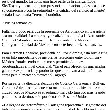
resto del mundo. La compañía hace parte de la alianza global
SkyTeam, y cuenta con gran presencia internacional, destacándose
su compromiso con la seguridad y la calidad del servicio al cliente”,
señaló la secretaria Teremar Londoño.
7 vuelos semanales
Falta muy poco para que la presencia de Aeroméxico en Cartagena
sea una realidad. La empresa ya realizó la solicitud a la Aeronáutica
Civil de Colombia para incluir la ruta Ciudad de México –
Cartagena – Ciudad de México, con siete frecuencias semanales.
Para Carmen Caballero, presidenta de ProColombia, esta nueva ruta
es un hito importante que mejora las relaciones entre Colombia y
México, fortaleciendo el turismo y permitiendo nuevas
oportunidades a nivel comercial. “En el país ofrecemos una amplia
gama de experiencias y productos que ahora van a estar aún más
cerca para el mercado mexicano”, agregó.
Por su parte, la directora ejecutiva de Cotelco Cartagena y Bolívar,
Carolina Ariza, sostuvo que esta ruta impactará positivamente en la
ciudad porque México es el segundo mercado turístico más grande
para nuestro destino, solo por detrás de Estados Unidos.
«La llegada de Aeroméxico a Cartagena representa el segmento del
turismo que queremos recibir en nuestra ciudad. Ha sido un trabajo