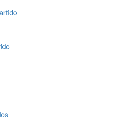
artido
rido
dos