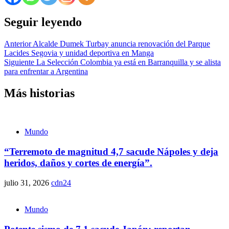
Seguir leyendo
Anterior
Alcalde Dumek Turbay anuncia renovación del Parque
Lacides Segovia y unidad deportiva en Manga
Siguiente
La Selección Colombia ya está en Barranquilla y se alista
para enfrentar a Argentina
Más historias
Mundo
“Terremoto de magnitud 4,7 sacude Nápoles y deja
heridos, daños y cortes de energía”.
julio 31, 2026
cdn24
Mundo