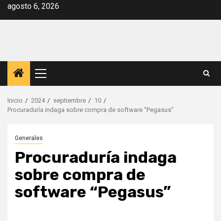
Saltar
agosto 6, 2026
al
contenido
Menú
principal
Inicio
2024
septiembre
10
Procuraduría indaga sobre compra de software “Pegasus”
Generales
Procuraduría indaga
sobre compra de
software “Pegasus”