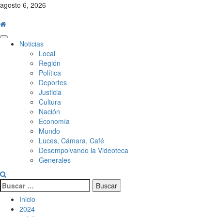
Saltar
agosto 6, 2026
al
contenido
Menú
Noticias
principal
Local
Región
Política
Deportes
Justicia
Cultura
Nación
Economía
Mundo
Luces, Cámara, Café
Desempolvando la Videoteca
Generales
Buscar:
Inicio
2024