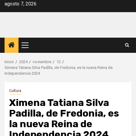
Saltar
agosto 7, 2026
al
contenido
Menú
principal
Inicio
2024
noviembre
12
Ximena Tatiana Silva Padilla, de Fredonia, es la nueva Reina de
Independencia 2024
Cultura
Ximena Tatiana Silva
Padilla, de Fredonia, es
la nueva Reina de
Independencia 2024