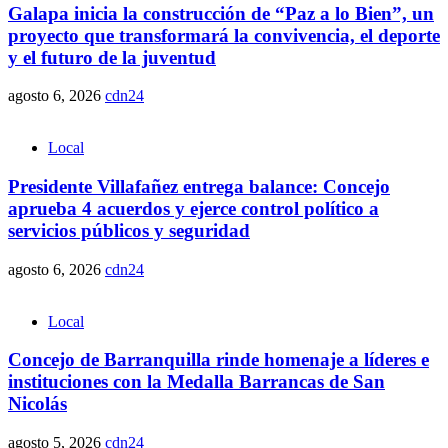
Galapa inicia la construcción de “Paz a lo Bien”, un
proyecto que transformará la convivencia, el deporte
y el futuro de la juventud
agosto 6, 2026
cdn24
Local
Presidente Villafañez entrega balance: Concejo
aprueba 4 acuerdos y ejerce control político a
servicios públicos y seguridad
agosto 6, 2026
cdn24
Local
Concejo de Barranquilla rinde homenaje a líderes e
instituciones con la Medalla Barrancas de San
Nicolás
agosto 5, 2026
cdn24