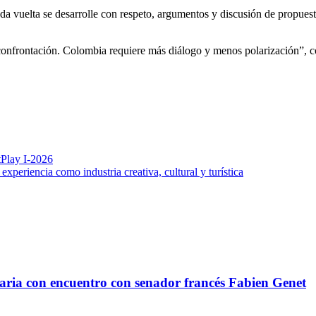
 vuelta se desarrolle con respeto, argumentos y discusión de propuestas
confrontación. Colombia requiere más diálogo y menos polarización”, c
etPlay I-2026
experiencia como industria creativa, cultural y turística
taria con encuentro con senador francés Fabien Genet