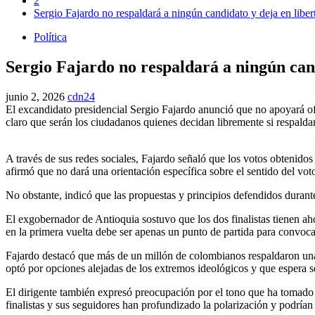
2
Sergio Fajardo no respaldará a ningún candidato y deja en libert
Política
Sergio Fajardo no respaldará a ningún cand
junio 2, 2026
cdn24
El excandidato presidencial Sergio Fajardo anunció que no apoyará of
claro que serán los ciudadanos quienes decidan libremente si respalda
A través de sus redes sociales, Fajardo señaló que los votos obtenidos 
afirmó que no dará una orientación específica sobre el sentido del vot
No obstante, indicó que las propuestas y principios defendidos duran
El exgobernador de Antioquia sostuvo que los dos finalistas tienen aho
en la primera vuelta debe ser apenas un punto de partida para convocar
Fajardo destacó que más de un millón de colombianos respaldaron un
optó por opciones alejadas de los extremos ideológicos y que espera s
El dirigente también expresó preocupación por el tono que ha tomado e
finalistas y sus seguidores han profundizado la polarización y podrían 