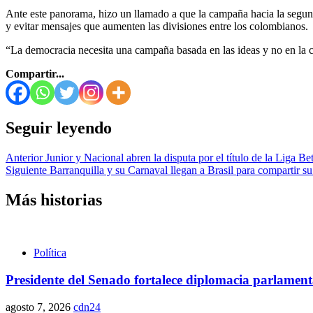
Ante este panorama, hizo un llamado a que la campaña hacia la segunda
y evitar mensajes que aumenten las divisiones entre los colombianos.
“La democracia necesita una campaña basada en las ideas y no en la 
Compartir...
Seguir leyendo
Anterior
Junior y Nacional abren la disputa por el título de la Liga B
Siguiente
Barranquilla y su Carnaval llegan a Brasil para compartir su 
Más historias
Política
Presidente del Senado fortalece diplomacia parlamen
agosto 7, 2026
cdn24