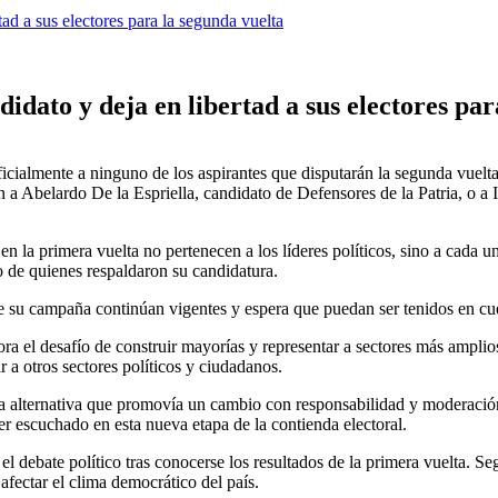
ad a sus electores para la segunda vuelta
idato y deja en libertad a sus electores par
icialmente a ninguno de los aspirantes que disputarán la segunda vuelt
n a Abelardo De la Espriella, candidato de Defensores de la Patria, o a 
en la primera vuelta no pertenecen a los líderes políticos, sino a cada u
o de quienes respaldaron su candidatura.
te su campaña continúan vigentes y espera que puedan ser tenidos en c
ra el desafío de construir mayorías y representar a sectores más amplio
 a otros sectores políticos y ciudadanos.
a alternativa que promovía un cambio con responsabilidad y moderació
er escuchado en esta nueva etapa de la contienda electoral.
l debate político tras conocerse los resultados de la primera vuelta. S
afectar el clima democrático del país.